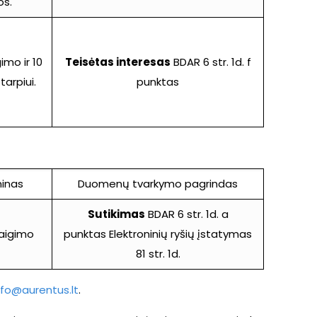
os.
imo ir 10
Teisėtas interesas
BDAR 6 str. 1d. f
arpiui.
punktas
inas
Duomenų tvarkymo pagrindas
Sutikimas
BDAR 6 str. 1d. a
baigimo
punktas Elektroninių ryšių įstatymas
81 str. 1d.
nfo@aurentus.lt
.