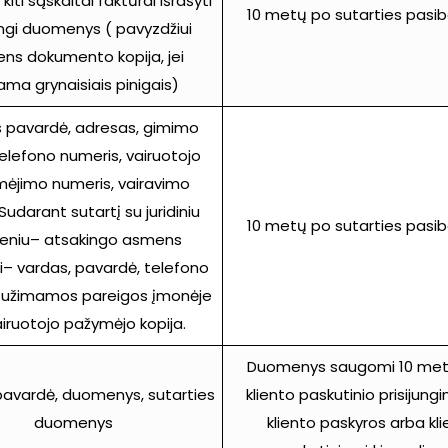
kiti sąskaitai faktūrai išrašyti
10 metų po sutarties pasi
ingi duomenys ( pavyzdžiui
ns dokumento kopija, jei
ma grynaisiais pinigais)
 pavardė, adresas, gimimo
elefono numeris, vairuotojo
ėjimo numeris, vairavimo
udarant sutartį su juridiniu
10 metų po sutarties pasi
eniu– atsakingo asmens
ai– vardas, pavardė, telefono
, užimamos pareigos įmonėje
airuotojo pažymėjo kopija.
Duomenys saugomi 10 met
pavardė, duomenys, sutarties
kliento paskutinio prisijung
duomenys
kliento paskyros arba kl