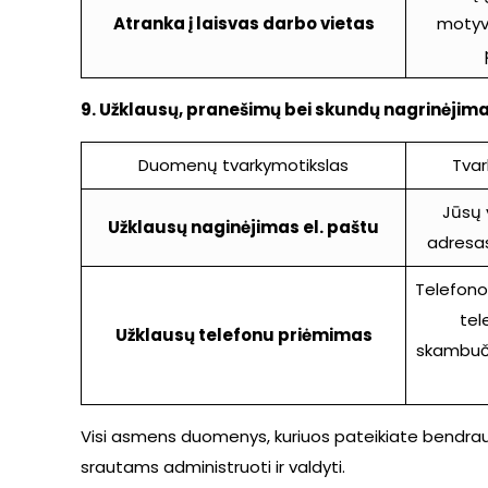
Atranka į laisvas darbo vietas
motyva
9. Užklausų, pranešimų bei skundų nagrinėjim
Duomenų tvarkymotikslas
Tva
Jūsų 
Užklausų naginėjimas el. paštu
adresas
Telefono 
tel
Užklausų telefonu priėmimas
skambuč
Visi asmens duomenys, kuriuos pateikiate bendraud
srautams administruoti ir valdyti.