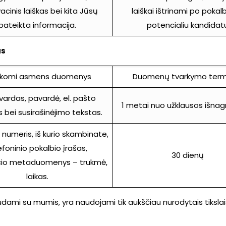
cinis laiškas bei kita Jūsų
laiškai ištrinami po pokal
pateikta informacija.
potencialiu kandidat
as
rkomi asmens duomenys
Duomenų tvarkymo term
vardas, pavardė, el. pašto
1 metai nuo užklausos išnag
 bei susirašinėjimo tekstas.
numeris, iš kurio skambinate,
efoninio pokalbio įrašas,
30 dienų
io metaduomenys – trukmė,
laikas.
ami su mumis, yra naudojami tik aukščiau nurodytais tikslai