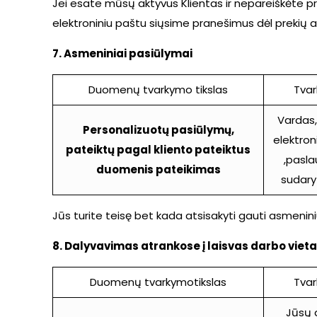
Jei esate mūsų aktyvus Klientas ir nepareiškėte 
elektroniniu paštu siųsime pranešimus dėl prekių 
7.
Asmeniniai pasiūlymai
Duomenų tvarkymo tikslas
Tva
Vardas,
Personalizuotų pasiūlymų,
elektron
pateiktų pagal kliento pateiktus
,pasl
duomenis pateikimas
sudary
Jūs turite teisę bet kada atsisakyti gauti asmeni
8. Dalyvavimas atrankose į laisvas darbo viet
Duomenų tvarkymotikslas
Tva
Jūsų 