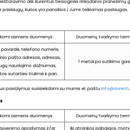
prieštaravimo dėl Aurentus tiesioginės rinkodaros pranešimų
ar paslaugų, kurios yra panašios į Jums teikiamas paslaugas.
rkomi asmens duomenys
Duomenų tvarkymo term
 pavardė, telefono numeris,
inio pašto adresas, adresas,
1 metai po sutikimo ga
augų naudojimo dažnumas,
tos sutarties trukmė ir pan.
nius pasiūlymus susisiekdami su mumis el. paštu
info@aurentu
as
rkomi asmens duomenys
Duomenų tvarkymo term
gyvenimo aprašymas ir/ar
Iki atrankos pabaigos, moty