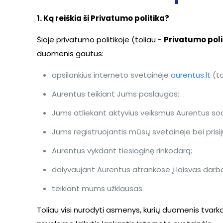
1. Ką reiškia ši Privatumo politika?
Šioje privatumo politikoje (toliau -
Privatumo poli
duomenis gautus:
apsilankius interneto svetainėje
aurentus.lt
(to
Aurentus teikiant Jums paslaugas;
Jums atliekant aktyvius veiksmus Aurentus soci
Jums registruojantis mūsų svetainėje bei prisi
Aurentus vykdant tiesioginę rinkodarą;
dalyvaujant Aurentus atrankose į laisvas darbo
teikiant mums užklausas.
Toliau visi nurodyti asmenys, kurių duomenis tvar