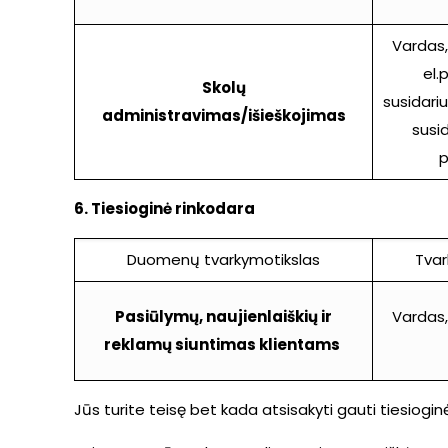
Vardas,
el.
Skolų
susidariu
administravimas
/išieškojimas
susi
p
6. Tiesioginė rinkodara
Duomenų tvarkymotikslas
Tva
Pasiūlymų, naujienlaiškių ir
Vardas,
reklamų siuntimas klientams
Jūs turite teisę bet kada atsisakyti gauti tiesiog