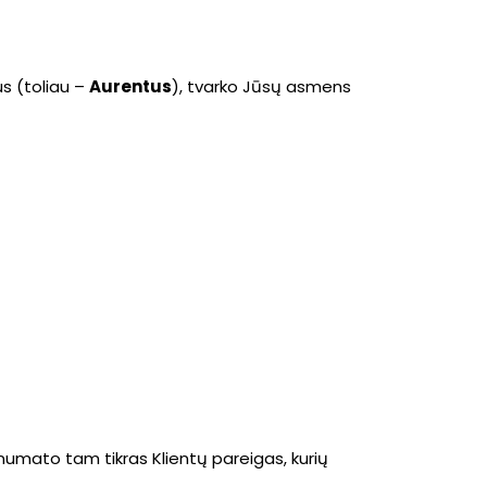
us (toliau –
Aurentus
), tvarko Jūsų asmens
 numato tam tikras Klientų pareigas, kurių