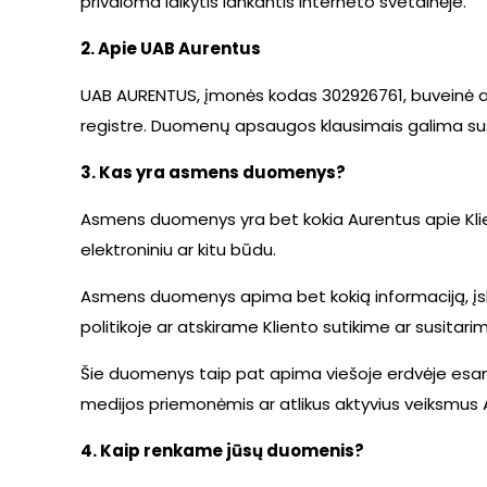
privaloma laikytis lankantis Interneto svetainėje.
2. Apie UAB Aurentus
UAB AURENTUS, įmonės kodas 302926761, buveinė ad
registre. Duomenų apsaugos klausimais galima susi
3. Kas yra asmens duomenys?
Asmens duomenys yra bet kokia Aurentus apie Klie
elektroniniu ar kitu būdu.
Asmens duomenys apima bet kokią informaciją, įskai
politikoje ar atskirame Kliento sutikime ar susitari
Šie duomenys taip pat apima viešoje erdvėje esanči
medijos priemonėmis ar atlikus aktyvius veiksmus 
4. Kaip renkame jūsų duomenis?