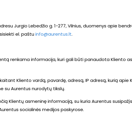
resu Jurgio Lebedžio g. 1-277, Vilnius, duomenys apie bendr
siekti el. paštu
info@aurentus.lt
.
ntą renkama informacija, kuri gali būti panaudota Kliento 
tant Kliento vardą, pavardę, adresą, IP adresą, kurią apie K
me su Aurentus nurodytų tikslų.
ą Klientų asmeninę informaciją, su kuria Aurentus susipažįst
Aurentus socialinės medijos paskyrose.