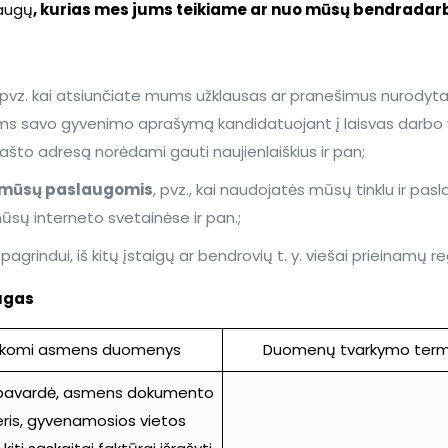
laugų
, kurias mes jums teikiame ar nuo mūsų bendradar
 pvz. kai atsiunčiate mums užklausas ar pranešimus nurodyta
ms savo gyvenimo aprašymą kandidatuojant į laisvas darbo v
što adresą norėdami gauti naujienlaiškius ir pan;
s mūsų paslaugomis
, pvz., kai naudojatės mūsų tinklu ir pas
ūsų interneto svetainėse ir pan.;
 pagrindui, iš kitų įstaigų ar bendrovių t. y. viešai prieinamų r
ugas
rkomi asmens duomenys
Duomenų tvarkymo term
 pavardė, asmens dokumento
ris, gyvenamosios vietos