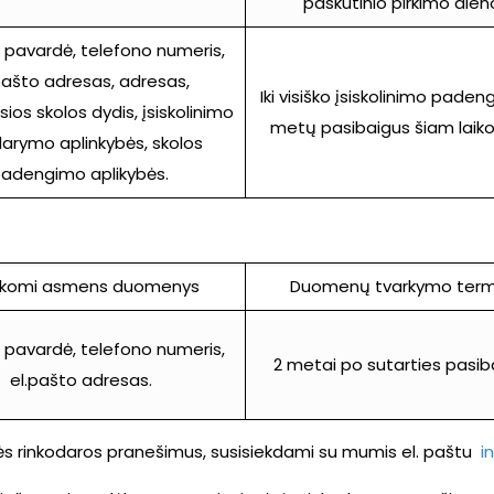
paskutinio pirkimo dien
 pavardė, telefono numeris,
pašto adresas, adresas,
Iki visiško įsiskolinimo padeng
sios skolos dydis, įsiskolinimo
metų pasibaigus šiam laikot
darymo aplinkybės, skolos
adengimo aplikybės.
rkomi asmens duomenys
Duomenų tvarkymo term
 pavardė, telefono numeris,
2 metai po sutarties pasi
el.pašto adresas.
inės rinkodaros pranešimus, susisiekdami su mumis el. paštu
i