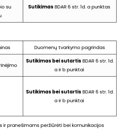
bio su
Sutikimas
BDAR 6 str. 1d. a punktas
u
inas
Duomenų tvarkymo pagrindas
Sutikimas bei sutartis
BDAR 6 str. 1d.
rinėjimo
a ir b punktai
Sutikimas bei sutartis
BDAR 6 str. 1d.
a ir b punktai
s ir pranešimams peržiūrėti bei komunikacijos