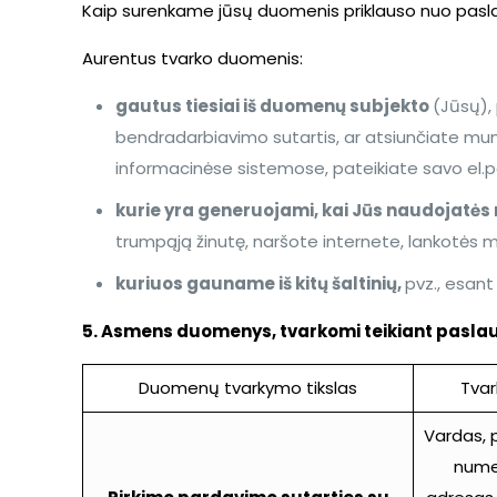
Kaip surenkame jūsų duomenis priklauso nuo pas
Aurentus tvarko duomenis:
gautus tiesiai iš duomenų subjekto
(Jūsų),
bendradarbiavimo sutartis, ar atsiunčiate mu
informacinėse sistemose, pateikiate savo el.pa
kurie yra generuojami, kai Jūs naudojatė
trumpąją žinutę, naršote internete, lankotės m
kuriuos gauname iš kitų šaltinių,
pvz., esant
5. Asmens duomenys, tvarkomi teikiant pasla
Duomenų tvarkymo tikslas
Tva
Vardas,
nume