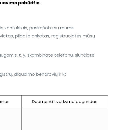
biavimo pobūdžio.
is kontaktais, pasirašote su mumis
ietas, pildote anketas, registruojatės mūsų
laugomis, t. y. skambinate telefonu, siunčiate
egistrų, draudimo bendrovių ir kt.
inas
Duomenų tvarkymo pagrindas