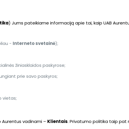
tika
) Jums pateikiame informaciją apie tai, kaip UAB Aurent
liau -
Interneto svetainė
);
alinės žiniasklaidos paskyrose;
jungiant prie savo paskyros;
 vietas;
ko Aurentus vadinami –
Klientais
. Privatumo politika taip pat