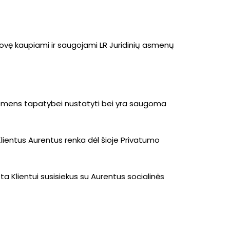
ovę kaupiami ir saugojami LR Juridinių asmenų
asmens tapatybei nustatyti bei yra saugoma
lientus Aurentus renka dėl šioje Privatumo
a Klientui susisiekus su Aurentus socialinės