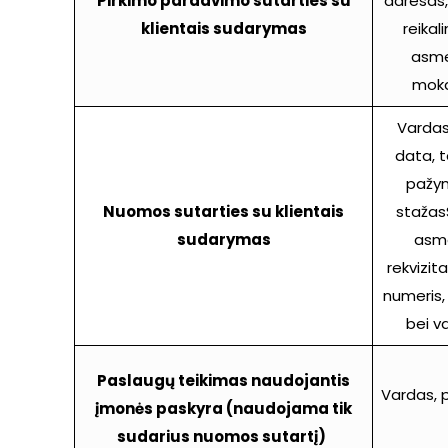
Pirkimo pardavimo sutarties su
adresas, 
klientais sudarymas
reikal
asme
moka
Vardas
data, t
pažym
Nuomos sutarties su klientais
stažasS
sudarymas
asm
rekvizit
numeris
bei v
Paslaugų teikimas naudojantis
Vardas, 
įmonės paskyra (naudojama tik
sudarius nuomos sutartį)