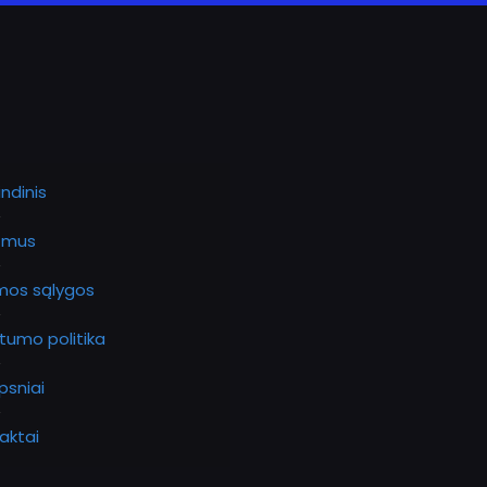
ndinis
 mus
os sąlygos
atumo politika
psniai
aktai