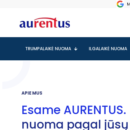
M
TRUMPALAIKĖ NUOMA
ILGALAIKĖ NUOMA
APIE MUS
Esame AURENTUS.
nuoma pagal jūsų 