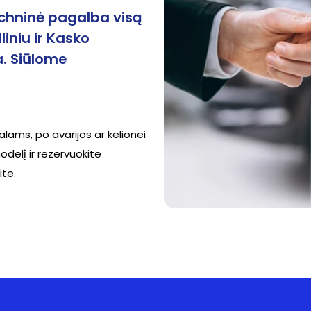
techninė pagalba visą
liniu ir Kasko
. Siūlome
alams, po avarijos ar kelionei
delį ir rezervuokite
ite.