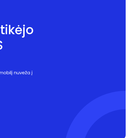
tikėjo
S
mobilį nuveža į