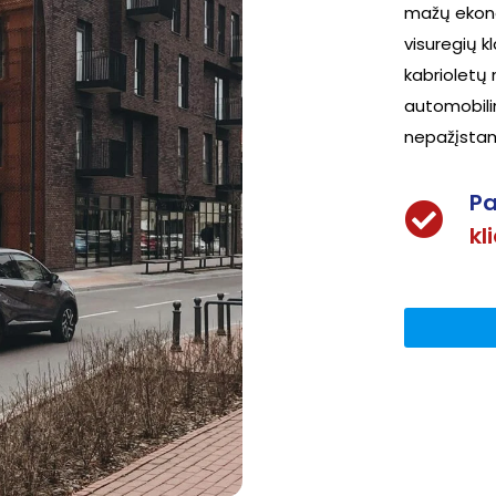
mažų ekonom
visuregių k
kabrioletų 
automobilin
nepažįstam
Pa
kl