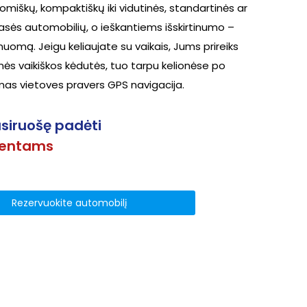
iškų, kompaktiškų iki vidutinės, standartinės ar
lasės automobilių, o ieškantiems išskirtinumo –
nuomą. Jeigu keliaujate su vaikais, Jums prireiks
ės vaikiškos kėdutės, tuo tarpu kelionėse po
as vietoves pravers GPS navigacija.
siruošę padėti
ientams
Rezervuokite automobilį