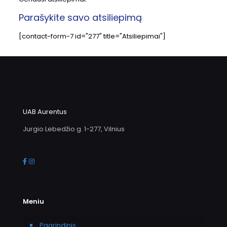
Parašykite savo atsiliepimą
[contact-form-7 id="277" title="Atsiliepimai"]
UAB Aurentus
Jurgio Lebedžio g. 1-277, Vilnius
Meniu
Pagrindinis