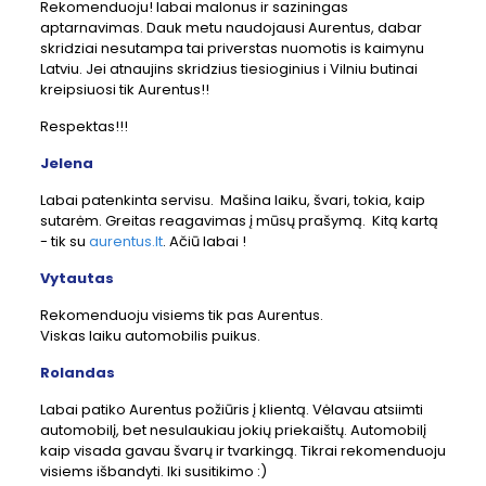
Rekomenduoju! labai malonus ir saziningas
aptarnavimas. Dauk metu naudojausi Aurentus, dabar
skridziai nesutampa tai priverstas nuomotis is kaimynu
Latviu. Jei atnaujins skridzius tiesioginius i Vilniu butinai
kreipsiuosi tik Aurentus!!
Respektas!!!
Jelena
Labai patenkinta servisu. Mašina laiku, švari, tokia, kaip
sutarėm. Greitas reagavimas į mūsų prašymą. Kitą kartą
- tik su
aurentus.lt
. Ačiū labai !
Vytautas
Rekomenduoju visiems tik pas Aurentus.
Viskas laiku automobilis puikus.
Rolandas
Labai patiko Aurentus požiūris į klientą. Vėlavau atsiimti
automobilį, bet nesulaukiau jokių priekaištų. Automobilį
kaip visada gavau švarų ir tvarkingą. Tikrai rekomenduoju
visiems išbandyti. Iki susitikimo :)