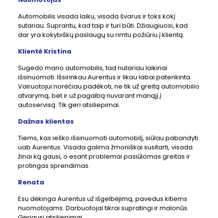
Automobilis visada laiku, visada švarus ir toks kokį
sutariau. Suprantu, kad taip ir turi būti. Džiaugiuosi, kad
dar yra kokybiškų paslaugų su rimtu požiūriu į klientą.
Klientė Kristina
Sugedo mano automobilis, tad nutariau laikinai
išsinuomoti. Išsirinkau Aurentus ir likau labai patenkinta.
Vairuotojui norėčiau padėkoti, ne tik už greitą automobilio
atvarymą, bet ir už pagalbą nuvarant manąjį į
autoservisą. Tik geri atsiliepimai.
Dažnas klientas
Tiems, kas ieško išsinuomoti automobilį, siūlau pabandyti
uab Aurentus. Visada galima žmoniškai susitarti, visada
žinai ką gausi, o esant problemai pasiūlomas greitas ir
protingas sprendimas.
Renata
Esu dėkinga Aurentus už išgelbėjimą, pavedus kitiems
nuomotojams. Darbuotojai tikrai supratingi ir malonūs.
Geriausi atsiliepimai.