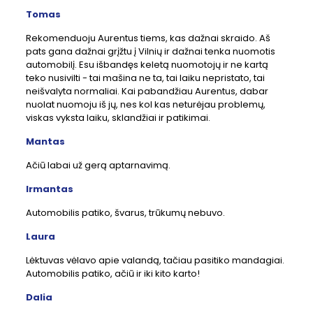
Tomas
Rekomenduoju Aurentus tiems, kas dažnai skraido. Aš
pats gana dažnai grįžtu į Vilnių ir dažnai tenka nuomotis
automobilį. Esu išbandęs keletą nuomotojų ir ne kartą
teko nusivilti - tai mašina ne ta, tai laiku nepristato, tai
neišvalyta normaliai. Kai pabandžiau Aurentus, dabar
nuolat nuomoju iš jų, nes kol kas neturėjau problemų,
viskas vyksta laiku, sklandžiai ir patikimai.
Mantas
Ačiū labai už gerą aptarnavimą.
Irmantas
Automobilis patiko, švarus, trūkumų nebuvo.
Laura
Lėktuvas vėlavo apie valandą, tačiau pasitiko mandagiai.
Automobilis patiko, ačiū ir iki kito karto!
Dalia