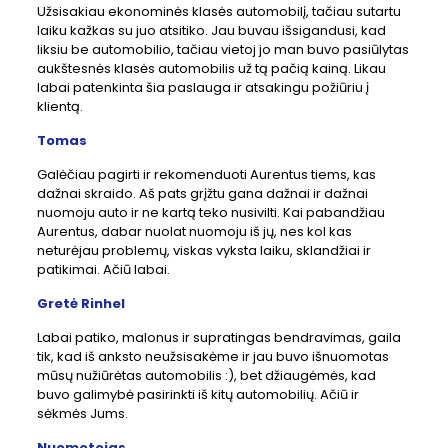
Užsisakiau ekonominės klasės automobilį, tačiau sutartu
laiku kažkas su juo atsitiko. Jau buvau išsigandusi, kad
liksiu be automobilio, tačiau vietoj jo man buvo pasiūlytas
aukštesnės klasės automobilis už tą pačią kainą. Likau
labai patenkinta šia paslauga ir atsakingu požiūriu į
klientą.
Tomas
Galėčiau pagirti ir rekomenduoti Aurentus tiems, kas
dažnai skraido. Aš pats grįžtu gana dažnai ir dažnai
nuomoju auto ir ne kartą teko nusivilti. Kai pabandžiau
Aurentus, dabar nuolat nuomoju iš jų, nes kol kas
neturėjau problemų, viskas vyksta laiku, sklandžiai ir
patikimai. Ačiū labai.
Gretė Rinhel
Labai patiko, malonus ir supratingas bendravimas, gaila
tik, kad iš anksto neužsisakėme ir jau buvo išnuomotas
mūsų nužiūrėtas automobilis :), bet džiaugėmės, kad
buvo galimybė pasirinkti iš kitų automobilių. Ačiū ir
sėkmės Jums.
Nuomotojas